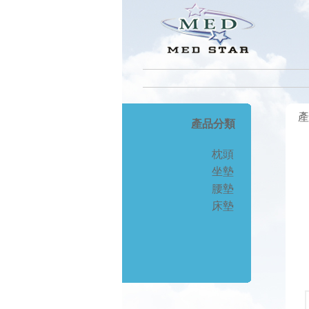
產
產品分類
枕頭
坐墊
腰墊
床墊