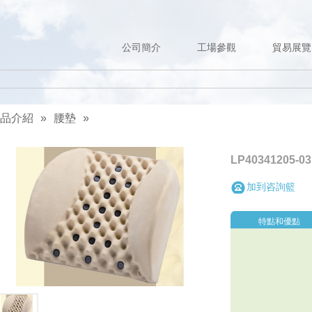
公司簡介
工場參觀
貿易展覽
品介紹
»
腰墊
»
LP40341205-03
加到咨詢籃
特點和優點