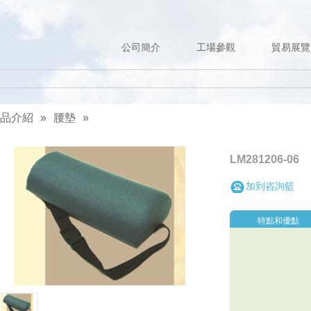
公司簡介
工場參觀
貿易展覽
品介紹
»
腰墊
»
LM281206-06
加到咨詢籃
特點和優點