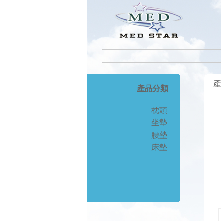
產
產品分類
枕頭
坐墊
腰墊
床墊